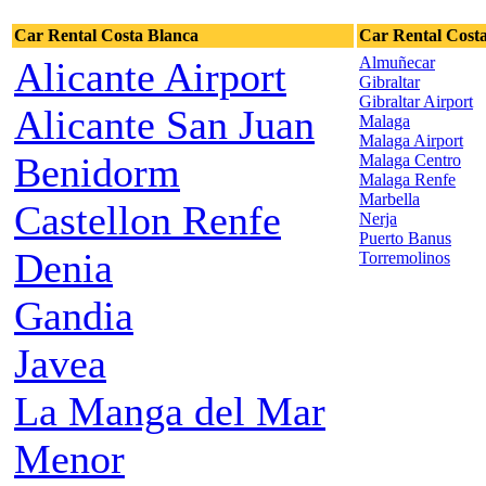
Car Rental Costa Blanca
Car Rental Costa
Almuñecar
Alicante Airport
Gibraltar
Gibraltar Airport
Alicante San Juan
Malaga
Malaga Airport
Benidorm
Malaga Centro
Malaga Renfe
Marbella
Castellon Renfe
Nerja
Puerto Banus
Denia
Torremolinos
Gandia
Javea
La Manga del Mar
Menor