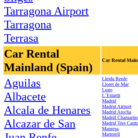
Tarragona Airport
Tarragona
Terrasa
Car Rental
Car Rental Main
Mainland (Spain)
Lleida Renfe
Aguilas
Lloret de Mar
Lugo
Albacete
L´Estartit
Madrid
Alcala de Henares
Madrid Airport
Madrid Atocha
Madrid Chamartin
Alcazar de San
Madrid Tres Cant
Manresa
Juan Renfe
Martorell