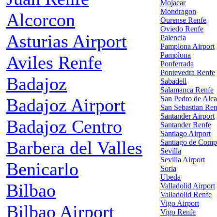
Mojacar
Mondragon
Alcorcon
Ourense Renfe
Oviedo Renfe
Asturias Airport
Palencia
Pamplona Airport
Pamplona
Aviles Renfe
Ponferrada
Pontevedra Renfe
Badajoz
Sabadell
Salamanca Renfe
San Pedro de Alca
Badajoz Airport
San Sebastian Ren
Santander Airport
Badajoz Centro
Santander Renfe
Santiago Airport
Barbera del Valles
Santiago de Comp
Sevilla
Sevilla Airport
Benicarlo
Soria
Ubeda
Bilbao
Valladolid Airport
Valladolid Renfe
Vigo Airport
Bilbao Airport
Vigo Renfe