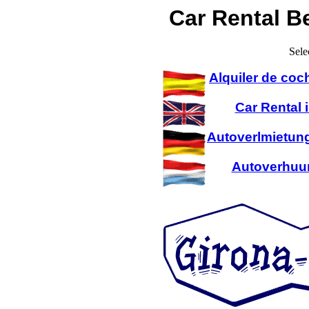
Car Rental B
Sele
Alquiler de coc
Car Rental 
Autoverlmietung
Autoverhuur