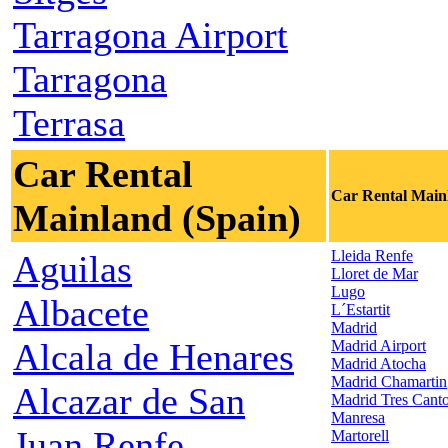
Tarragona Airport
Tarragona
Terrasa
Car Rental
Car Rental Main
Mainland (Spain)
Lleida Renfe
Aguilas
Lloret de Mar
Lugo
Albacete
L´Estartit
Madrid
Alcala de Henares
Madrid Airport
Madrid Atocha
Madrid Chamartin
Alcazar de San
Madrid Tres Cant
Manresa
Juan Renfe
Martorell