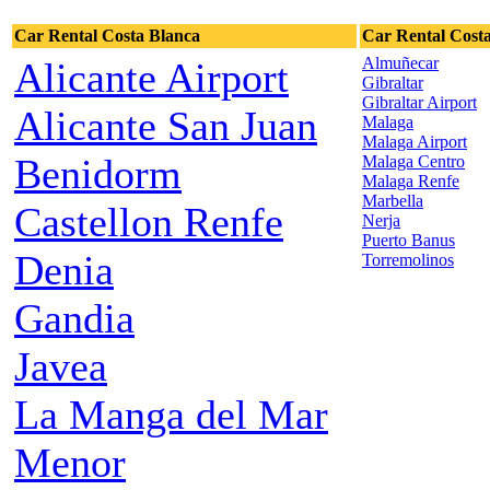
Car Rental Costa Blanca
Car Rental Costa
Almuñecar
Alicante Airport
Gibraltar
Gibraltar Airport
Alicante San Juan
Malaga
Malaga Airport
Benidorm
Malaga Centro
Malaga Renfe
Marbella
Castellon Renfe
Nerja
Puerto Banus
Denia
Torremolinos
Gandia
Javea
La Manga del Mar
Menor