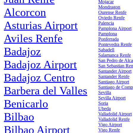
Mojacar
Mondragon
Alcorcon
Ourense Renfe
Oviedo Renfe
Asturias Airport
Palencia
Pamplona Airport
Pamplona
Aviles Renfe
Ponferrada
Pontevedra Renfe
Badajoz
Sabadell
Salamanca Renfe
San Pedro de Alca
Badajoz Airport
San Sebastian Ren
Santander Airport
Badajoz Centro
Santander Renfe
Santiago Airport
Barbera del Valles
Santiago de Comp
Sevilla
Sevilla Airport
Benicarlo
Soria
Ubeda
Bilbao
Valladolid Airport
Valladolid Renfe
Vigo Airport
Bilbao Airport
Vigo Renfe