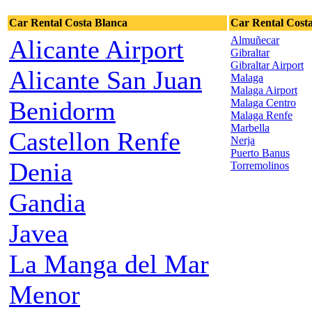
Car Rental Costa Blanca
Car Rental Costa
Almuñecar
Alicante Airport
Gibraltar
Gibraltar Airport
Alicante San Juan
Malaga
Malaga Airport
Benidorm
Malaga Centro
Malaga Renfe
Marbella
Castellon Renfe
Nerja
Puerto Banus
Denia
Torremolinos
Gandia
Javea
La Manga del Mar
Menor