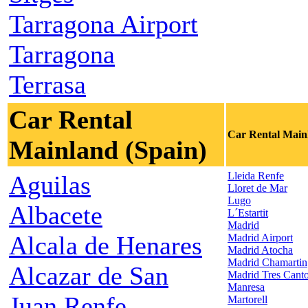
Tarragona Airport
Tarragona
Terrasa
Car Rental
Car Rental Main
Mainland (Spain)
Lleida Renfe
Aguilas
Lloret de Mar
Lugo
Albacete
L´Estartit
Madrid
Alcala de Henares
Madrid Airport
Madrid Atocha
Madrid Chamartin
Alcazar de San
Madrid Tres Cant
Manresa
Juan Renfe
Martorell