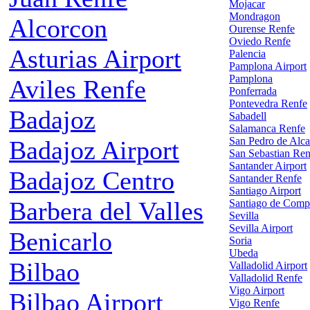
Mojacar
Mondragon
Alcorcon
Ourense Renfe
Oviedo Renfe
Asturias Airport
Palencia
Pamplona Airport
Pamplona
Aviles Renfe
Ponferrada
Pontevedra Renfe
Badajoz
Sabadell
Salamanca Renfe
San Pedro de Alca
Badajoz Airport
San Sebastian Ren
Santander Airport
Badajoz Centro
Santander Renfe
Santiago Airport
Barbera del Valles
Santiago de Comp
Sevilla
Sevilla Airport
Benicarlo
Soria
Ubeda
Bilbao
Valladolid Airport
Valladolid Renfe
Vigo Airport
Bilbao Airport
Vigo Renfe