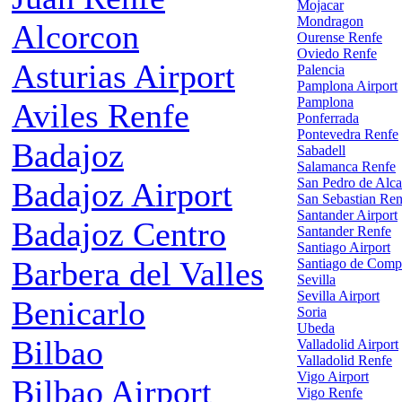
Mojacar
Mondragon
Alcorcon
Ourense Renfe
Oviedo Renfe
Asturias Airport
Palencia
Pamplona Airport
Pamplona
Aviles Renfe
Ponferrada
Pontevedra Renfe
Badajoz
Sabadell
Salamanca Renfe
San Pedro de Alca
Badajoz Airport
San Sebastian Ren
Santander Airport
Badajoz Centro
Santander Renfe
Santiago Airport
Barbera del Valles
Santiago de Comp
Sevilla
Sevilla Airport
Benicarlo
Soria
Ubeda
Bilbao
Valladolid Airport
Valladolid Renfe
Vigo Airport
Bilbao Airport
Vigo Renfe