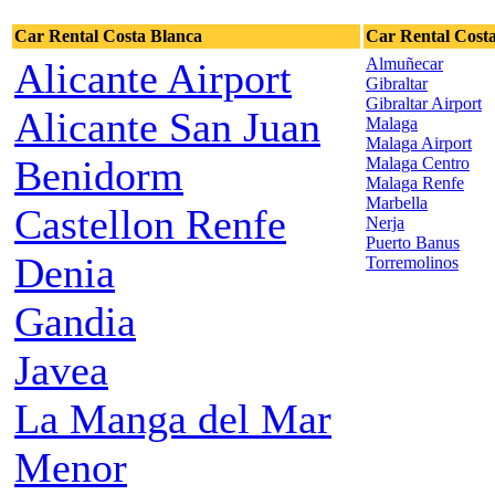
Car Rental Costa Blanca
Car Rental Costa
Almuñecar
Alicante Airport
Gibraltar
Gibraltar Airport
Alicante San Juan
Malaga
Malaga Airport
Benidorm
Malaga Centro
Malaga Renfe
Marbella
Castellon Renfe
Nerja
Puerto Banus
Denia
Torremolinos
Gandia
Javea
La Manga del Mar
Menor