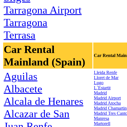
Tarragona Airport
Tarragona
Terrasa
Car Rental
Car Rental Main
Mainland (Spain)
Lleida Renfe
Aguilas
Lloret de Mar
Lugo
Albacete
L´Estartit
Madrid
Alcala de Henares
Madrid Airport
Madrid Atocha
Madrid Chamartin
Alcazar de San
Madrid Tres Cant
Manresa
Juan Renfe
Martorell