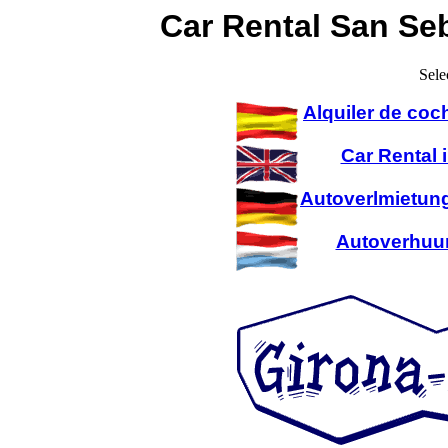
Car Rental San Se
Sele
Alquiler de coc
Car Rental 
Autoverlmietung
Autoverhuur