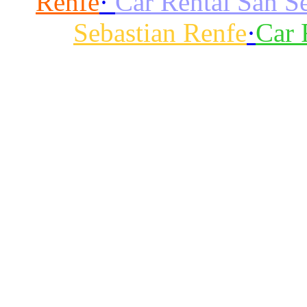
Renfe
·
Car Rental San S
Sebastian Renfe
·
Car 