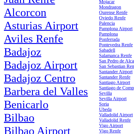
Mojacar
Mondragon
Alcorcon
Ourense Renfe
Oviedo Renfe
Asturias Airport
Palencia
Pamplona Airport
Pamplona
Aviles Renfe
Ponferrada
Pontevedra Renfe
Badajoz
Sabadell
Salamanca Renfe
San Pedro de Alca
Badajoz Airport
San Sebastian Ren
Santander Airport
Badajoz Centro
Santander Renfe
Santiago Airport
Barbera del Valles
Santiago de Comp
Sevilla
Sevilla Airport
Benicarlo
Soria
Ubeda
Bilbao
Valladolid Airport
Valladolid Renfe
Vigo Airport
Bilbao Airport
Vigo Renfe