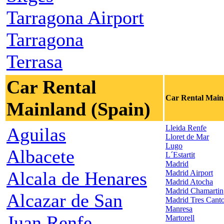
Tarragona Airport
Tarragona
Terrasa
Car Rental
Car Rental Main
Mainland (Spain)
Lleida Renfe
Aguilas
Lloret de Mar
Lugo
Albacete
L´Estartit
Madrid
Alcala de Henares
Madrid Airport
Madrid Atocha
Madrid Chamartin
Alcazar de San
Madrid Tres Cant
Manresa
Juan Renfe
Martorell