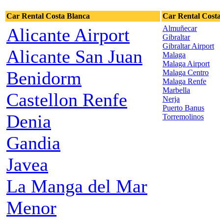
Car Rental Costa Blanca
Car Rental Costa
Almuñecar
Alicante Airport
Gibraltar
Gibraltar Airport
Alicante San Juan
Malaga
Malaga Airport
Benidorm
Malaga Centro
Malaga Renfe
Marbella
Castellon Renfe
Nerja
Puerto Banus
Denia
Torremolinos
Gandia
Javea
La Manga del Mar
Menor