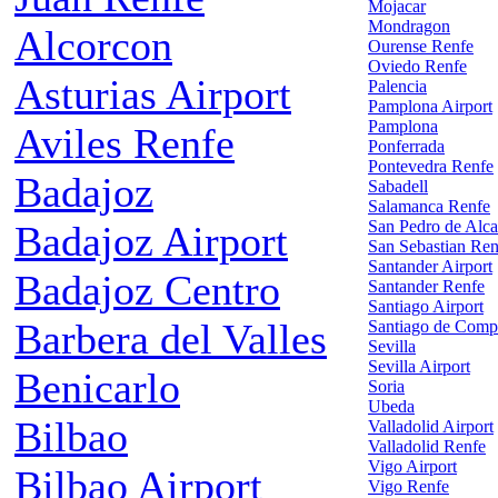
Mojacar
Mondragon
Alcorcon
Ourense Renfe
Oviedo Renfe
Asturias Airport
Palencia
Pamplona Airport
Pamplona
Aviles Renfe
Ponferrada
Pontevedra Renfe
Badajoz
Sabadell
Salamanca Renfe
San Pedro de Alca
Badajoz Airport
San Sebastian Ren
Santander Airport
Badajoz Centro
Santander Renfe
Santiago Airport
Barbera del Valles
Santiago de Comp
Sevilla
Sevilla Airport
Benicarlo
Soria
Ubeda
Bilbao
Valladolid Airport
Valladolid Renfe
Vigo Airport
Bilbao Airport
Vigo Renfe