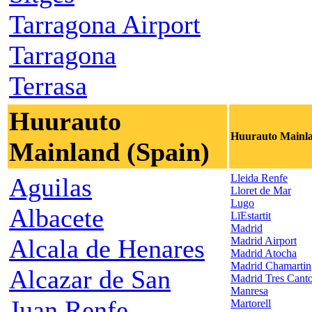
Tarragona Airport
Tarragona
Terrasa
Huurauto
Huurauto Mainla
Mainland (Spain)
Lleida Renfe
Aguilas
Lloret de Mar
Lugo
Albacete
LīEstartit
Madrid
Alcala de Henares
Madrid Airport
Madrid Atocha
Madrid Chamartin
Alcazar de San
Madrid Tres Cant
Manresa
Juan Renfe
Martorell