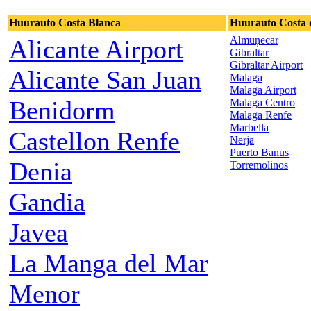
Huurauto Costa Blanca
Huurauto Costa d
Almuņecar
Alicante Airport
Gibraltar
Gibraltar Airport
Alicante San Juan
Malaga
Malaga Airport
Benidorm
Malaga Centro
Malaga Renfe
Marbella
Castellon Renfe
Nerja
Puerto Banus
Denia
Torremolinos
Gandia
Javea
La Manga del Mar
Menor