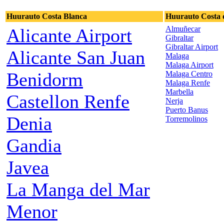
Huurauto Costa Blanca
Huurauto Costa d
Almuñecar
Alicante Airport
Gibraltar
Gibraltar Airport
Alicante San Juan
Malaga
Malaga Airport
Benidorm
Malaga Centro
Malaga Renfe
Marbella
Castellon Renfe
Nerja
Puerto Banus
Denia
Torremolinos
Gandia
Javea
La Manga del Mar
Menor