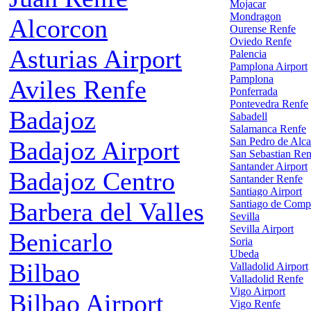
Mojacar
Mondragon
Alcorcon
Ourense Renfe
Oviedo Renfe
Asturias Airport
Palencia
Pamplona Airport
Pamplona
Aviles Renfe
Ponferrada
Pontevedra Renfe
Badajoz
Sabadell
Salamanca Renfe
San Pedro de Alca
Badajoz Airport
San Sebastian Ren
Santander Airport
Badajoz Centro
Santander Renfe
Santiago Airport
Barbera del Valles
Santiago de Comp
Sevilla
Sevilla Airport
Benicarlo
Soria
Ubeda
Bilbao
Valladolid Airport
Valladolid Renfe
Vigo Airport
Bilbao Airport
Vigo Renfe