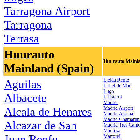
Tarragona Airport
Tarragona
Terrasa
Huurauto
Huurauto Mainla
Mainland (Spain)
Lleida Renfe
Aguilas
Lloret de Mar
Lugo
Albacete
L´Estartit
Madrid
Alcala de Henares
Madrid Airport
Madrid Atocha
Madrid Chamartin
Alcazar de San
Madrid Tres Cant
Manresa
Juan Renfe
Martorell