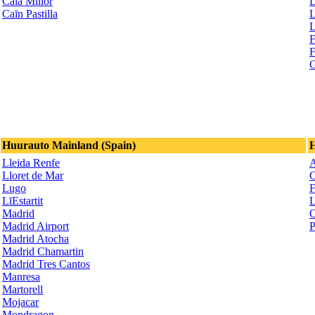
Cala Millor
L
Caīn Pastilla
L
L
F
F
G
Huurauto Mainland (Spain)
H
Lleida Renfe
A
Lloret de Mar
C
Lugo
F
LīEstartit
L
Madrid
O
Madrid Airport
P
Madrid Atocha
Madrid Chamartin
Madrid Tres Cantos
Manresa
Martorell
Mojacar
Mondragon