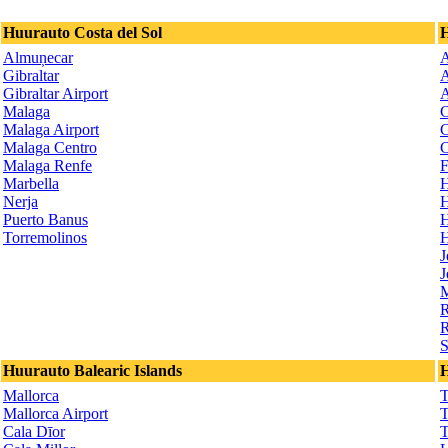
Huurauto Costa del Sol
H
Almuņecar
A
Gibraltar
A
Gibraltar Airport
A
Malaga
C
Malaga Airport
C
Malaga Centro
C
Malaga Renfe
F
Marbella
H
Nerja
H
Puerto Banus
H
Torremolinos
H
J
J
M
R
R
S
Huurauto Balearic Islands
H
Mallorca
T
Mallorca Airport
T
Cala Dīor
T