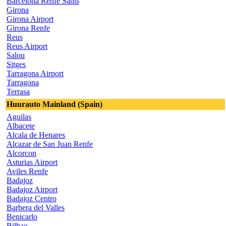
Barcelona Renfe Sants
Girona
Girona Airport
Girona Renfe
Reus
Reus Airport
Salou
Sitges
Tarragona Airport
Tarragona
Terrasa
Huurauto Mainland (Spain)
Aguilas
Albacete
Alcala de Henares
Alcazar de San Juan Renfe
Alcorcon
Asturias Airport
Aviles Renfe
Badajoz
Badajoz Airport
Badajoz Centro
Barbera del Valles
Benicarlo
Bilbao