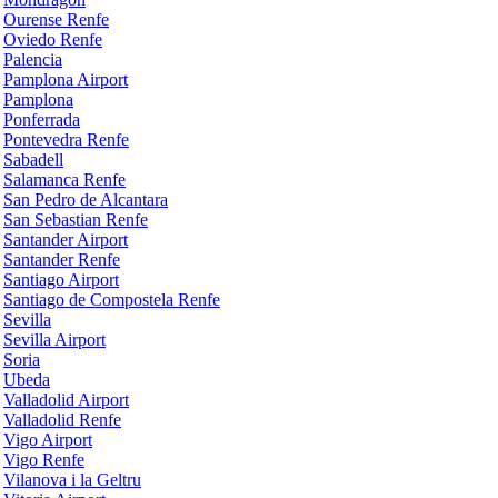
Ourense Renfe
Oviedo Renfe
Palencia
Pamplona Airport
Pamplona
Ponferrada
Pontevedra Renfe
Sabadell
Salamanca Renfe
San Pedro de Alcantara
San Sebastian Renfe
Santander Airport
Santander Renfe
Santiago Airport
Santiago de Compostela Renfe
Sevilla
Sevilla Airport
Soria
Ubeda
Valladolid Airport
Valladolid Renfe
Vigo Airport
Vigo Renfe
Vilanova i la Geltru