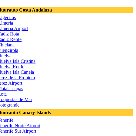
uurauto Costa Andaluza
lgeciras
lmeria
lmeria Airport
adiz Rota
adiz Renfe
hiclana
uengirola
uelva
uelva Isla Cristina
uelva Renfe
uelva Isla Canela
erez de la Frontera
erez Airport
atalascaņas
ota
oquestas de Mar
otogrande
uurauto Canary Islands
enerife
enerife Norte Airport
enerife Sur Airport