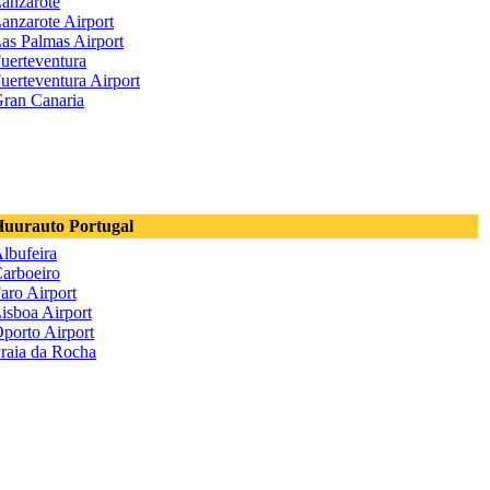
anzarote
anzarote Airport
as Palmas Airport
uerteventura
uerteventura Airport
ran Canaria
uurauto Portugal
lbufeira
arboeiro
aro Airport
isboa Airport
porto Airport
raia da Rocha