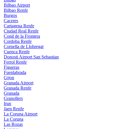
Bilbao Airport
Bilbao Renfe
Burgos
Caceres
Cartagena Renfe
Ciudad Real Renfe
Conil de la Frontera
Cordoba Renfe
Cornella de Llobregat
Cuenca Renfe
Donosti Airport San Sebastian
Ferrol Renfe
Figueras
Fuenlabrada
Gijon
Granada Airport
Granada Renfe
Granada
Granollers
Irun
Jaen Renfe
La Coruņa Airport
La Coruņa
Las Rozas