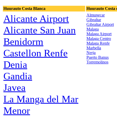
Huurauto Costa Blanca
Huurauto Costa d
Almuņecar
Alicante Airport
Gibraltar
Gibraltar Airport
Alicante San Juan
Malaga
Malaga Airport
Benidorm
Malaga Centro
Malaga Renfe
Marbella
Castellon Renfe
Nerja
Puerto Banus
Denia
Torremolinos
Gandia
Javea
La Manga del Mar
Menor