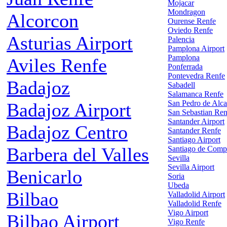
Mojacar
Mondragon
Alcorcon
Ourense Renfe
Oviedo Renfe
Asturias Airport
Palencia
Pamplona Airport
Pamplona
Aviles Renfe
Ponferrada
Pontevedra Renfe
Badajoz
Sabadell
Salamanca Renfe
San Pedro de Alca
Badajoz Airport
San Sebastian Ren
Santander Airport
Badajoz Centro
Santander Renfe
Santiago Airport
Barbera del Valles
Santiago de Comp
Sevilla
Sevilla Airport
Benicarlo
Soria
Ubeda
Bilbao
Valladolid Airport
Valladolid Renfe
Vigo Airport
Bilbao Airport
Vigo Renfe