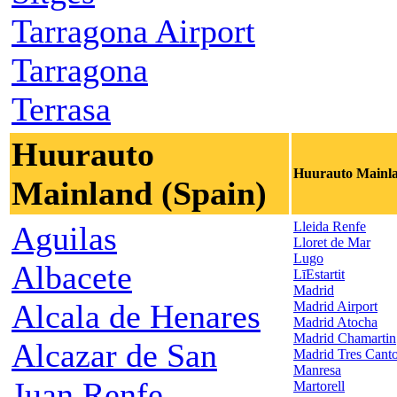
Tarragona Airport
Tarragona
Terrasa
Huurauto
Huurauto Mainla
Mainland (Spain)
Lleida Renfe
Aguilas
Lloret de Mar
Lugo
Albacete
LīEstartit
Madrid
Alcala de Henares
Madrid Airport
Madrid Atocha
Madrid Chamartin
Alcazar de San
Madrid Tres Cant
Manresa
Juan Renfe
Martorell