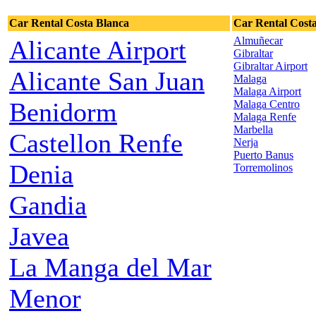
Car Rental Costa Blanca
Car Rental Costa
Almuñecar
Alicante Airport
Gibraltar
Gibraltar Airport
Alicante San Juan
Malaga
Malaga Airport
Benidorm
Malaga Centro
Malaga Renfe
Marbella
Castellon Renfe
Nerja
Puerto Banus
Denia
Torremolinos
Gandia
Javea
La Manga del Mar
Menor