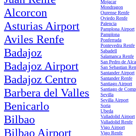
Mojacar
Mondragon
Alcorcon
Ourense Renfe
Oviedo Renfe
Asturias Airport
Palencia
Pamplona Airport
Pamplona
Aviles Renfe
Ponferrada
Pontevedra Renfe
Badajoz
Sabadell
Salamanca Renfe
San Pedro de Alca
Badajoz Airport
San Sebastian Ren
Santander Airport
Badajoz Centro
Santander Renfe
Santiago Airport
Barbera del Valles
Santiago de Comp
Sevilla
Sevilla Airport
Benicarlo
Soria
Ubeda
Bilbao
Valladolid Airport
Valladolid Renfe
Vigo Airport
Bilbao Airport
Vigo Renfe