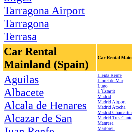
Tarragona Airport
Tarragona
Terrasa
Car Rental
Car Rental Main
Mainland (Spain)
Lleida Renfe
Aguilas
Lloret de Mar
Lugo
Albacete
L´Estartit
Madrid
Alcala de Henares
Madrid Airport
Madrid Atocha
Madrid Chamartin
Alcazar de San
Madrid Tres Cant
Manresa
Juan Renfe
Martorell