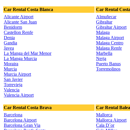
Car Rental Costa Blanca
Car Rental Costa
Alicante Airport
Almuñecar
Alicante San Juan
Gibraltar
Benidorm
Gibraltar Airport
Castellon Renfe
Malaga
Denia
Malaga Airport
Gandia
Malaga Centro
Javea
Malaga Renfe
La Manga del Mar Menor
Marbella
La Manga Murcia
Nerja
Moraira
Puerto Banus
Murcia
Torremolinos
Murcia Airport
San Javier
Torrevieja
Valencia
Valencia Airport
Car Rental Costa Brava
Car Rental Balea
Barcelona
Mallorca
Barcelona Airport
Mallorca Airport
Barcelona Gran Via
Cala D´or