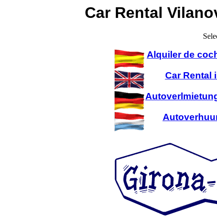
Car Rental Vilanov
Sele
Alquiler de coc
Car Rental 
Autoverlmietung
Autoverhuur