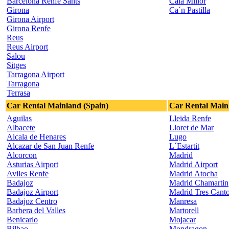
Barcelona Renfe Sants
Cala Millor
Girona
Ca´n Pastilla
Girona Airport
Girona Renfe
Reus
Reus Airport
Salou
Sitges
Tarragona Airport
Tarragona
Terrasa
Car Rental Mainland (Spain)
Car Rental Main
Aguilas
Lleida Renfe
Albacete
Lloret de Mar
Alcala de Henares
Lugo
Alcazar de San Juan Renfe
L´Estartit
Alcorcon
Madrid
Asturias Airport
Madrid Airport
Aviles Renfe
Madrid Atocha
Badajoz
Madrid Chamartin
Badajoz Airport
Madrid Tres Cant
Badajoz Centro
Manresa
Barbera del Valles
Martorell
Benicarlo
Mojacar
Bilbao
Mondragon