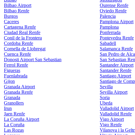
Bilbao Airport
Ourense Renfe
Bilbao Renfe
Oviedo Renfe
Burgos
Palencia
Caceres
Pamplona Airport
Cartagena Renfe
Pamplona
Ciudad Real Renfe
Ponferrada
Conil de la Frontera
Pontevedra Renfe
Cordoba Renfe
Sabadell
Cornella de Llobregat
Salamanca Renfe
Cuenca Renfe
San Pedro de Alca
Donosti Airport San Sebastian
San Sebastian Ren
Ferrol Renfe
Santander Airport
Figueras
Santander Renfe
Fuenlabrada
Santiago Airport
Gijon
Santiago de Comp
Granada Airport
Sevilla
Granada Renfe
Sevilla Airport
Granada
Soria
Granollers
Ubeda
Irun
Valladolid Airport
Jaen Renfe
Valladolid Renfe
La Coruña Airport
Vigo Airport
La Coruña
Vigo Renfe
Las Rozas
Vilanova i la Gelt