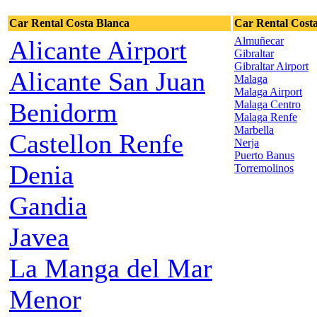
Car Rental Costa Blanca
Car Rental Costa
Almuñecar
Alicante Airport
Gibraltar
Gibraltar Airport
Alicante San Juan
Malaga
Malaga Airport
Benidorm
Malaga Centro
Malaga Renfe
Marbella
Castellon Renfe
Nerja
Puerto Banus
Denia
Torremolinos
Gandia
Javea
La Manga del Mar
Menor