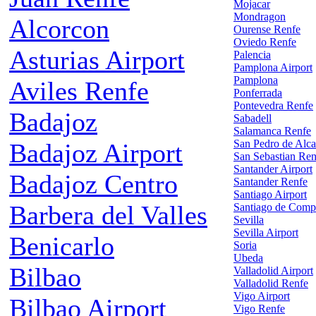
Mojacar
Mondragon
Alcorcon
Ourense Renfe
Oviedo Renfe
Asturias Airport
Palencia
Pamplona Airport
Pamplona
Aviles Renfe
Ponferrada
Pontevedra Renfe
Badajoz
Sabadell
Salamanca Renfe
San Pedro de Alca
Badajoz Airport
San Sebastian Ren
Santander Airport
Badajoz Centro
Santander Renfe
Santiago Airport
Barbera del Valles
Santiago de Comp
Sevilla
Sevilla Airport
Benicarlo
Soria
Ubeda
Bilbao
Valladolid Airport
Valladolid Renfe
Vigo Airport
Bilbao Airport
Vigo Renfe