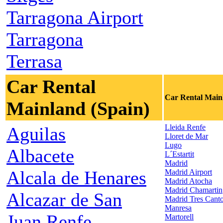
Tarragona Airport
Tarragona
Terrasa
Car Rental
Car Rental Main
Mainland (Spain)
Lleida Renfe
Aguilas
Lloret de Mar
Lugo
Albacete
L´Estartit
Madrid
Alcala de Henares
Madrid Airport
Madrid Atocha
Madrid Chamartin
Alcazar de San
Madrid Tres Cant
Manresa
Juan Renfe
Martorell