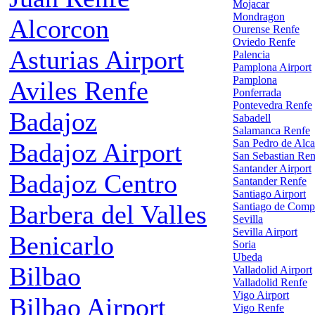
Mojacar
Mondragon
Alcorcon
Ourense Renfe
Oviedo Renfe
Asturias Airport
Palencia
Pamplona Airport
Pamplona
Aviles Renfe
Ponferrada
Pontevedra Renfe
Badajoz
Sabadell
Salamanca Renfe
San Pedro de Alca
Badajoz Airport
San Sebastian Ren
Santander Airport
Badajoz Centro
Santander Renfe
Santiago Airport
Barbera del Valles
Santiago de Comp
Sevilla
Sevilla Airport
Benicarlo
Soria
Ubeda
Bilbao
Valladolid Airport
Valladolid Renfe
Vigo Airport
Bilbao Airport
Vigo Renfe