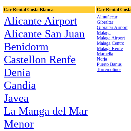
Car Rental Costa Blanca
Car Rental Costa
Almuñecar
Alicante Airport
Gibraltar
Gibraltar Airport
Alicante San Juan
Malaga
Malaga Airport
Benidorm
Malaga Centro
Malaga Renfe
Marbella
Castellon Renfe
Nerja
Puerto Banus
Denia
Torremolinos
Gandia
Javea
La Manga del Mar
Menor