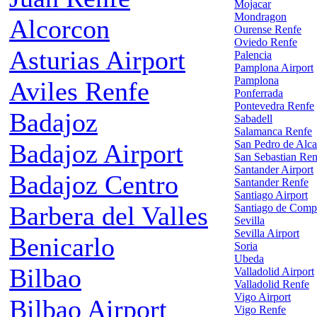
Mojacar
Mondragon
Alcorcon
Ourense Renfe
Oviedo Renfe
Asturias Airport
Palencia
Pamplona Airport
Pamplona
Aviles Renfe
Ponferrada
Pontevedra Renfe
Badajoz
Sabadell
Salamanca Renfe
San Pedro de Alca
Badajoz Airport
San Sebastian Ren
Santander Airport
Badajoz Centro
Santander Renfe
Santiago Airport
Barbera del Valles
Santiago de Comp
Sevilla
Sevilla Airport
Benicarlo
Soria
Ubeda
Bilbao
Valladolid Airport
Valladolid Renfe
Vigo Airport
Bilbao Airport
Vigo Renfe