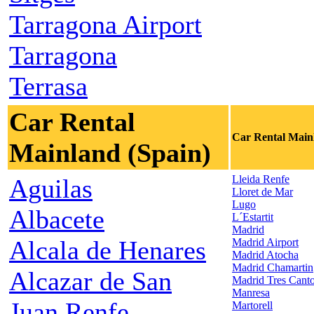
Tarragona Airport
Tarragona
Terrasa
Car Rental
Car Rental Main
Mainland (Spain)
Lleida Renfe
Aguilas
Lloret de Mar
Lugo
Albacete
L´Estartit
Madrid
Alcala de Henares
Madrid Airport
Madrid Atocha
Madrid Chamartin
Alcazar de San
Madrid Tres Cant
Manresa
Juan Renfe
Martorell