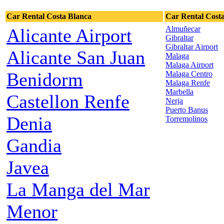
Car Rental Costa Blanca
Car Rental Costa
Almuñecar
Alicante Airport
Gibraltar
Gibraltar Airport
Alicante San Juan
Malaga
Malaga Airport
Benidorm
Malaga Centro
Malaga Renfe
Marbella
Castellon Renfe
Nerja
Puerto Banus
Denia
Torremolinos
Gandia
Javea
La Manga del Mar
Menor