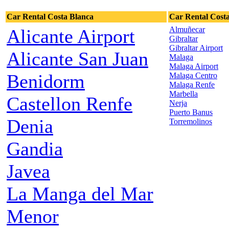
Car Rental Costa Blanca
Car Rental Costa
Almuñecar
Alicante Airport
Gibraltar
Gibraltar Airport
Alicante San Juan
Malaga
Malaga Airport
Benidorm
Malaga Centro
Malaga Renfe
Marbella
Castellon Renfe
Nerja
Puerto Banus
Denia
Torremolinos
Gandia
Javea
La Manga del Mar
Menor