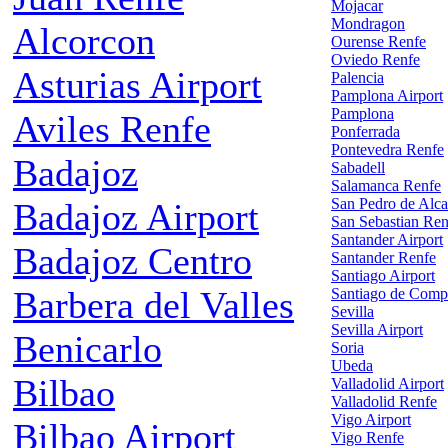
Mojacar
Mondragon
Alcorcon
Ourense Renfe
Oviedo Renfe
Asturias Airport
Palencia
Pamplona Airport
Pamplona
Aviles Renfe
Ponferrada
Pontevedra Renfe
Badajoz
Sabadell
Salamanca Renfe
San Pedro de Alca
Badajoz Airport
San Sebastian Ren
Santander Airport
Badajoz Centro
Santander Renfe
Santiago Airport
Barbera del Valles
Santiago de Comp
Sevilla
Sevilla Airport
Benicarlo
Soria
Ubeda
Bilbao
Valladolid Airport
Valladolid Renfe
Vigo Airport
Bilbao Airport
Vigo Renfe