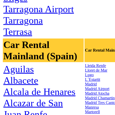
Tarragona Airport
Tarragona
Terrasa
Car Rental
Car Rental Main
Mainland (Spain)
Lleida Renfe
Aguilas
Lloret de Mar
Lugo
Albacete
L´Estartit
Madrid
Alcala de Henares
Madrid Airport
Madrid Atocha
Madrid Chamartin
Alcazar de San
Madrid Tres Cant
Manresa
Juan Renfe
Martorell